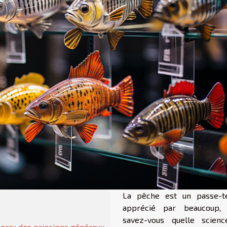
La pêche est un passe-
apprécié par beaucoup,
savez-vous quelle scien
perçu des principes généraux