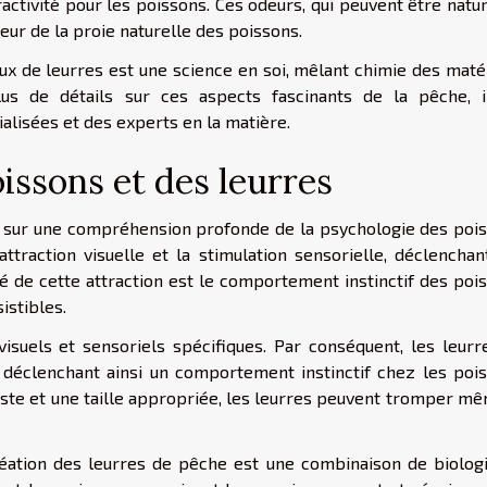
tractivité pour les poissons. Ces odeurs, qui peuvent être natu
eur de la proie naturelle des poissons.
aux de leurres est une science en soi, mêlant chimie des maté
lus de détails
sur ces aspects fascinants de la pêche, i
lisées et des experts en la matière.
issons et des leurres
 sur une compréhension profonde de la psychologie des pois
ttraction visuelle et la stimulation sensorielle, déclenchan
lé de cette attraction est le comportement instinctif des poi
istibles.
visuels et sensoriels spécifiques. Par conséquent, les leurr
 déclenchant ainsi un comportement instinctif chez les pois
ste et une taille appropriée, les leurres peuvent tromper mê
réation des leurres de pêche est une combinaison de biologi