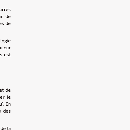
urres
in de
es de
logie
uleur
s est
et de
er le
". En
s des
 de la