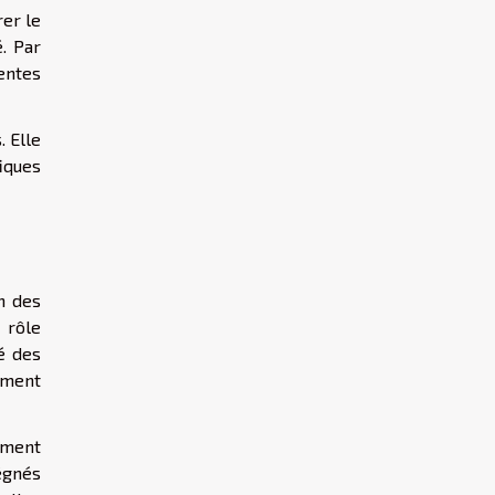
rer le
é. Par
entes
. Elle
fiques
n des
 rôle
é des
ement
ement
égnés