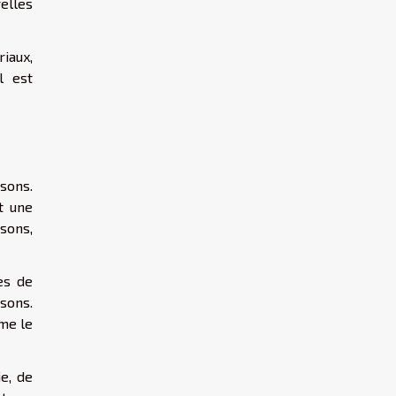
relles
riaux,
l est
sons.
t une
ssons,
es de
sons.
me le
e, de