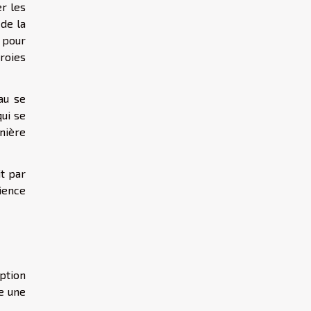
r les
 de la
 pour
roies
au se
qui se
nière
it par
ience
eption
te une