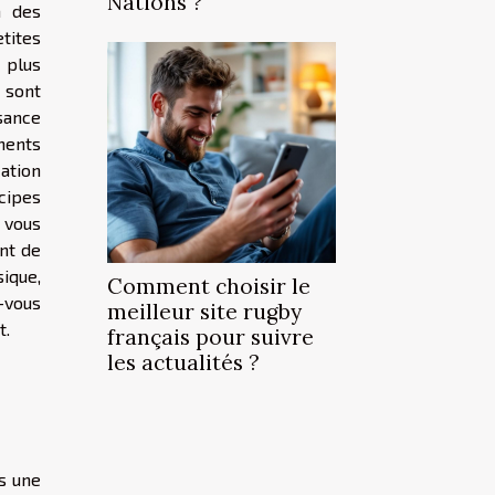
Nations ?
n des
tites
 plus
s sont
sance
ments
cation
ipes
e vous
ant de
ique,
Comment choisir le
-vous
meilleur site rugby
t.
français pour suivre
les actualités ?
s une