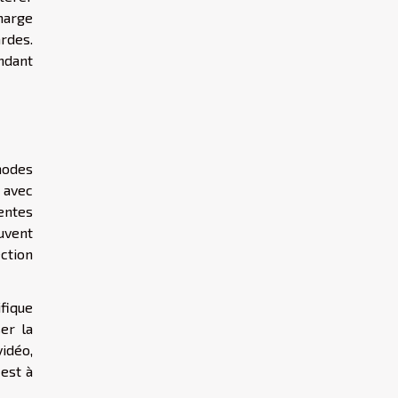
marge
rdes.
ndant
thodes
 avec
entes
uvent
ection
fique
er la
idéo,
est à