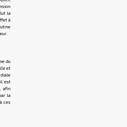
ension
lut la
ffet à
outine
eur.
me du
lle
et
rdiale
il est
 afin
par la
 à ces