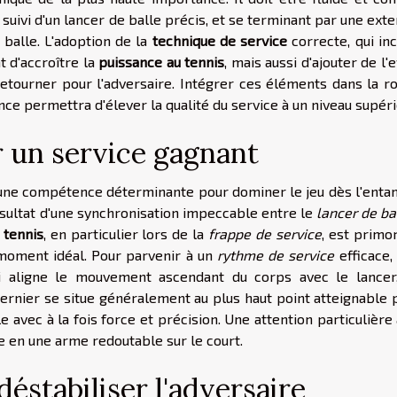
suivi d'un lancer de balle précis, et se terminant par une ext
balle. L'adoption de la
technique de service
correcte, qui inc
 d'accroître la
puissance au tennis
, mais aussi d'ajouter de l'e
à retourner pour l'adversaire. Intégrer ces éléments dans la r
ce permettra d'élever la qualité du service à un niveau supéri
r un service gagnant
 une compétence déterminante pour dominer le jeu dès l'enta
résultat d'une synchronisation impeccable entre le
lancer de ba
 tennis
, en particulier lors de la
frappe de service
, est primo
 moment idéal. Pour parvenir à un
rythme de service
efficace, 
i aligne le mouvement ascendant du corps avec le lancer,
dernier se situe généralement au plus haut point atteignable 
e avec à la fois force et précision. Une attention particulière
e en une arme redoutable sur le court.
déstabiliser l'adversaire