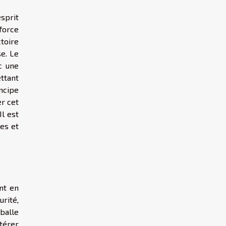
esprit
force
ctoire
e. Le
c une
ettant
incipe
er cet
Il est
es et
nt en
rité,
balle
térer