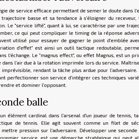
tégie de service efficace permettant de semer le doute dans l'
a trajectoire basse et sa tendance à s'éloigner du receveur, 
 Le "service lifté", quant à lui, se caractérise par une traje
omber, ce qui peut compliquer le timing de la réponse advers
souvent utilisé pour essayer de gagner le point d'emblée ave
riation d'effet" est ainsi un outil tactique redoutable, perm
ans l'échange. Le "magnus effect", ou effet Magnus, est un pr
e dans l'air due à la rotation imprimée lors du service. Maîtris
 imprévisible, rendant la tâche plus ardue pour l'adversaire. 
nt perfectionner son service d'intégrer ces techniques varié
endre et dominer l'opposant.
conde balle
n élément cardinal dans l'arsenal d'un joueur de tennis, ta
ctique de tennis. Elle agit souvent comme un filet de sécu
 mettre pression sur l'adversaire. Développer une seconde 
e premier service, est une démarche stratégique qui peut al