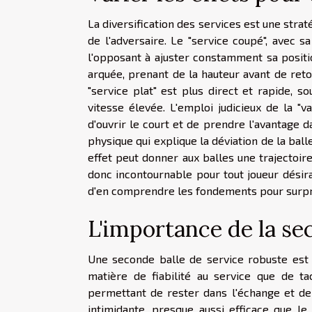
La diversification des services est une stra
de l'adversaire. Le "service coupé", avec s
l'opposant à ajuster constamment sa position.
arquée, prenant de la hauteur avant de ret
"service plat" est plus direct et rapide, 
vitesse élevée. L'emploi judicieux de la "va
d'ouvrir le court et de prendre l'avantage d
physique qui explique la déviation de la ball
effet peut donner aux balles une trajectoire
donc incontournable pour tout joueur désira
d'en comprendre les fondements pour surpr
L'importance de la se
Une seconde balle de service robuste est u
matière de fiabilité au service que de ta
permettant de rester dans l'échange et de
intimidante, presque aussi efficace que l