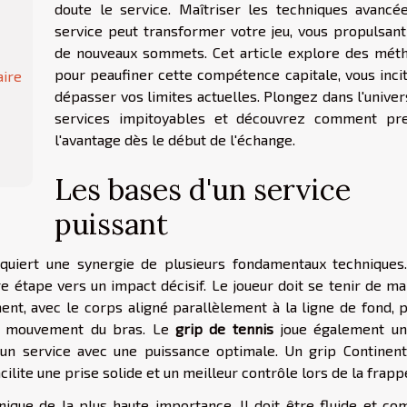
doute le service. Maîtriser les techniques avancé
service peut transformer votre jeu, vous propulsant
de nouveaux sommets. Cet article explore des mét
pour peaufiner cette compétence capitale, vous incit
aire
dépasser vos limites actuelles. Plongez dans l'unive
services impitoyables et découvrez comment pr
l'avantage dès le début de l'échange.
Les bases d'un service
puissant
equiert une synergie de plusieurs fondamentaux techniques
 étape vers un impact décisif. Le joueur doit se tenir de ma
ent, avec le corps aligné parallèlement à la ligne de fond, p
 le mouvement du bras. Le
grip de tennis
joue également un
un service avec une puissance optimale. Un grip Continent
cilite une prise solide et un meilleur contrôle lors de la frapp
ique de la plus haute importance. Il doit être fluide et com