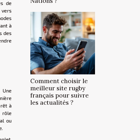
Nations ?
es de
 vers
hodes
ant à
rs des
endre
Comment choisir le
meilleur site rugby
. Une
français pour suivre
nière
les actualités ?
rêt à
 rôle
al ou
e.
plet,