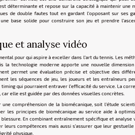
 est déterminante et repose sur la capacité à maintenir une 
sques de double fautes tout en gardant l'opposant sur ses ga
er une base solide pour construire son jeu et prendre l'asce
ue et analyse vidéo
ental pour qui aspire à exceller dans l'art du tennis. Les mé
mais la technologie moderne apporte une nouvelle dimension
nement permet une évaluation précise et objective des différ
ent les séquences de jeu, les joueurs et les entraîneurs pe
timing qui pourraient entraver l'efficacité du service. La corr
 car elle est guidée par des données visuelles concrètes.
 une compréhension de la biomécanique, soit l'étude scienti
r les principes de biomécanique au service aide à optimis
 blessure. En combinant entraînement spécifique et analyse v
r leurs compétences mais aussi s'assurer que leur gestuelle 
égrité physique.